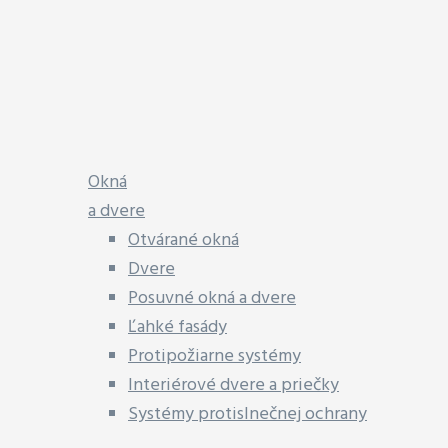
Okná
a dvere
Otvárané okná
Dvere
Posuvné okná a dvere
Ľahké fasády
Protipožiarne systémy
Interiérové dvere a priečky
Systémy protislnečnej ochrany