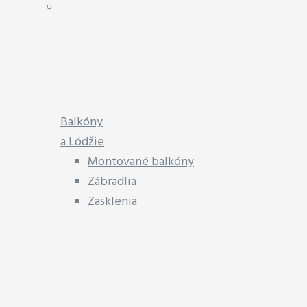
Balkóny
a Lódžie
Montované balkóny
Zábradlia
Zasklenia