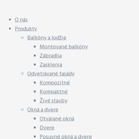
O nás
Produkty
Balkóny a lodžie
Montované balkóny
Zábradlia
Zasklenia
Odvetrávané fasády
Kompozitné
Kompaktné
Živé stavby
Okná a dvere
Otvárané okná
Dvere
Posuvné okná a dvere