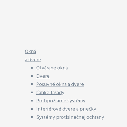
Okná
a dvere
Otvárané okná
Dvere
Posuvné okná a dvere
Ľahké fasády
Protipožiarne systémy
Interiérové dvere a priečky
Systémy protislnečnej ochrany