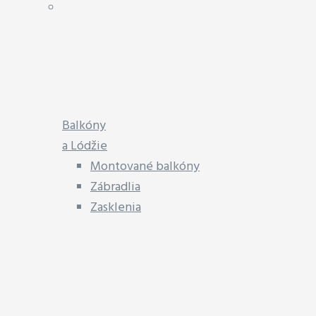
Balkóny
a Lódžie
Montované balkóny
Zábradlia
Zasklenia