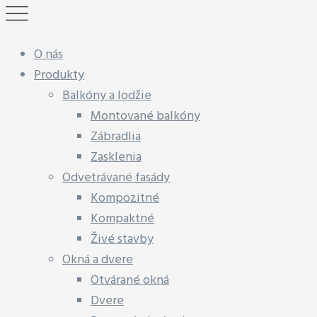
O nás
Produkty
Balkóny a lodžie
Montované balkóny
Zábradlia
Zasklenia
Odvetrávané fasády
Kompozitné
Kompaktné
Živé stavby
Okná a dvere
Otvárané okná
Dvere