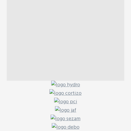
BALKÓNOVÉ ZÁBRADLIE
MONTOVANÉ BALKÓNY
Rekonštrukcia balkónov,
Humenné