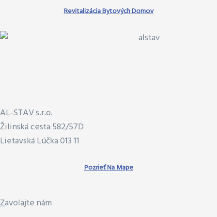
Revitalizácia Bytových Domov
AL-STAV s.r.o.
Žilinská cesta 582/57D
Lietavská Lúčka 013 11
Pozrieť Na Mape
Z
avolajte nám