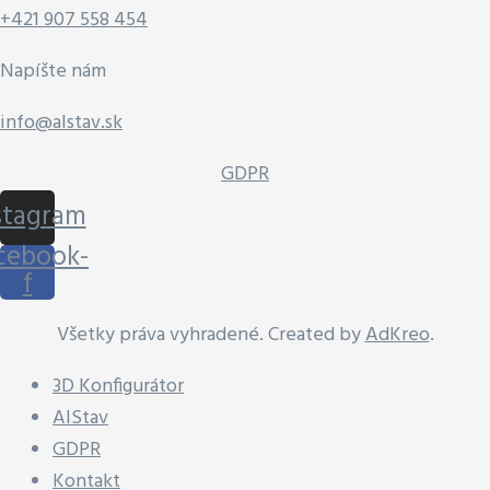
+421 907 558 454
Napíšte nám
info@alstav.sk
GDPR
stagram
cebook-
f
Všetky práva vyhradené. Created by
AdKreo
.
3D Konfigurátor
AlStav
GDPR
Kontakt