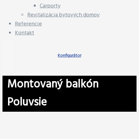
Carporty
Revitalizácia bytových domov
Referencie
Kontakt
Konfigurátor
Montovaný balkón
Poluvsie