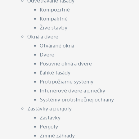
Odvetrávané fasády
Kompozitné
Kompaktné
Živé stavby
Okná a dvere
Otvárané okná
Dvere
Posuvné okná a dvere
Ľahké fasády
Protipožiarne systémy
Interiérové dvere a priečky
Systémy protislnečnej ochrany
Zastávky a pergoly
Zastávky
Pergoly
Zimné záhrady