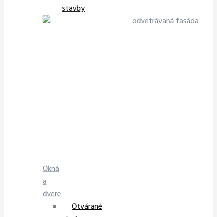
stavby
Okná
a
dvere
Otvárané