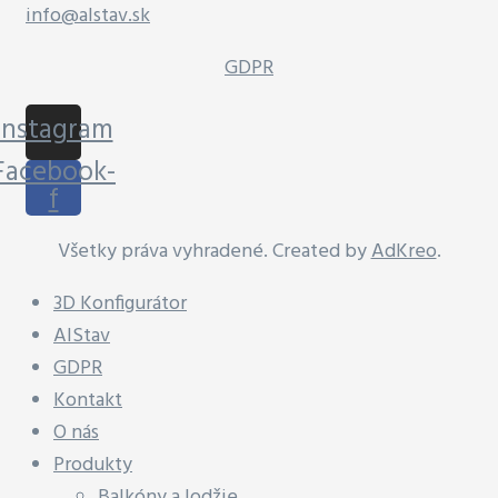
info@alstav.sk
GDPR
Instagram
Facebook-
f
Všetky práva vyhradené. Created by
AdKreo
.
3D Konfigurátor
AlStav
GDPR
Kontakt
O nás
Produkty
Balkóny a lodžie