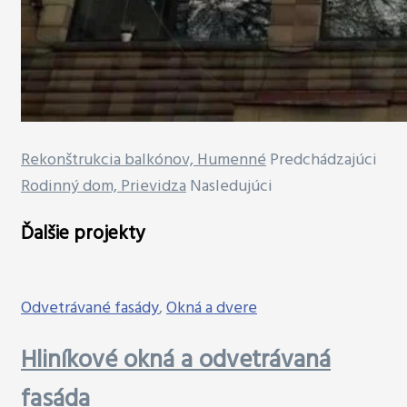
Rekonštrukcia balkónov, Humenné
Predchádzajúci
Rodinný dom, Prievidza
Nasledujúci
Ďalšie projekty
Odvetrávané fasády
,
Okná a dvere
Hliníkové okná a odvetrávaná
fasáda