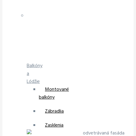
Balkóny
a
Lódžie
Montované
balkóny
Zábradlia
Zasklenia