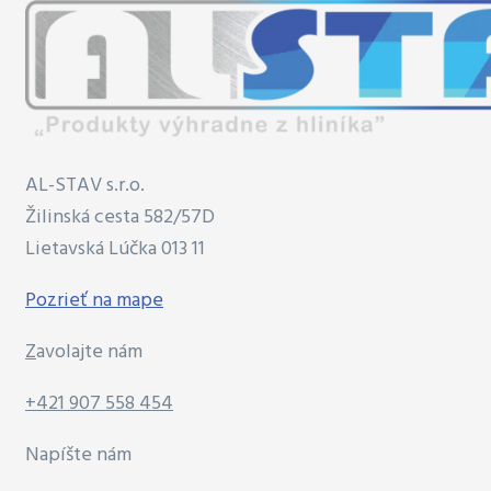
AL-STAV s.r.o.
Žilinská cesta 582/57D
Lietavská Lúčka 013 11
Pozrieť na mape
Z
avolajte nám
+421 907 558 454
Napíšte nám