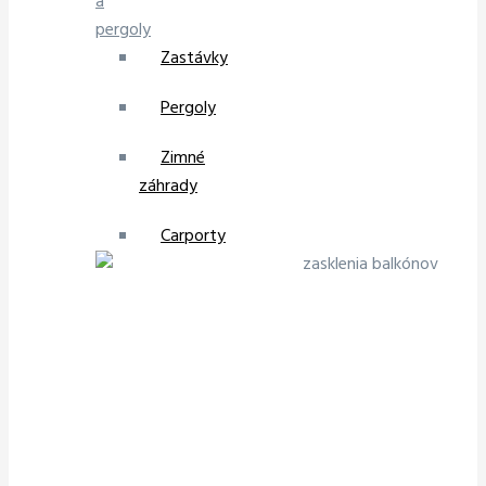
a
pergoly
Zastávky
Pergoly
Zimné
záhrady
Carporty