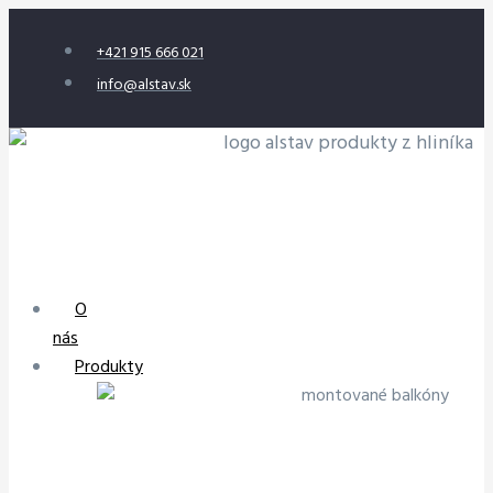
+421 915 666 021
info@alstav.sk
O
nás
Produkty