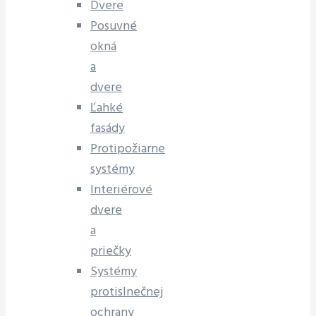
Dvere
Posuvné
okná
a
dvere
Ľahké
fasády
Protipožiarne
systémy
Interiérové
dvere
a
priečky
Systémy
protislnečnej
ochrany