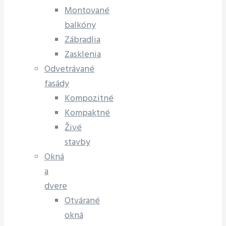
Montované
balkóny
Zábradlia
Zasklenia
Odvetrávané
fasády
Kompozitné
Kompaktné
Živé
stavby
Okná
a
dvere
Otvárané
okná