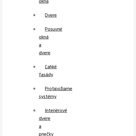
okná
Dvere
Posuvné
okná
a
dvere
Ľahké
fasády
Protipožiarne
systémy
Interiérové
dvere
a
priečky